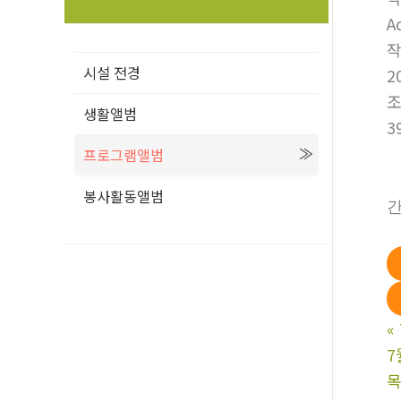
A
시설 전경
2
생활앨범
3
프로그램앨범
봉사활동앨범
간
«
7