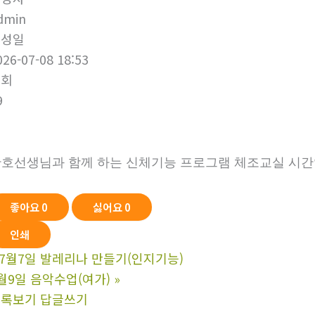
dmin
작성일
026-07-08 18:53
조회
9
호선생님과 함께 하는 신체기능 프로그램 체조교실 시간
좋아요
0
싫어요
0
인쇄
7월7일 발레리나 만들기(인지기능)
월9일 음악수업(여가)
»
목록보기
답글쓰기