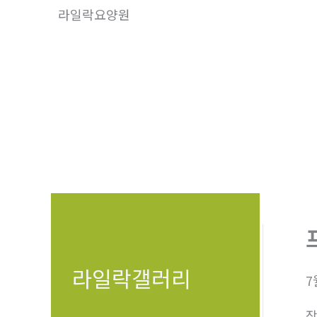
콘
라일락요양원
텐
츠
로
건
너
뛰
기
라일락갤러리
7