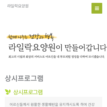
콘
라일락요양원
텐
Mai
츠
로
Men
건
너
뛰
기
상시프로그램
상시프로그램
어르신들께서 원활한 생활패턴을 유지하시도록 하여 건강