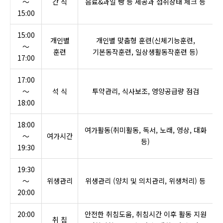
～
간 식
음료&과일 빵 등 제공과 섭취상태 체크 등
15:00
15:00
개인별
개인별 맞춤형 훈련(신체기능훈련,
～
훈련
기본동작훈련, 일상생활동작훈련 등)
17:00
17:00
～
석 식
투약관리, 식사보조, 영양공급량 점검
18:00
18:00
여가활동(취미활동, 독서, 노래, 영상, 대화
～
여가시간
등)
19:30
19:30
～
위생관리
위생관리 (양치 및 의치관리, 위생처리) 등
20:00
20:00
안전한 취침도움, 취침시간 이후 활동 지원
취 침