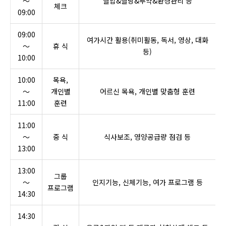
～
혈압&혈당&투약&환경관리 등
체크
09:00
09:00
여가시간 활용(취미활동, 독서, 영상, 대화
～
휴 식
등)
10:00
10:00
목욕,
～
개인별
어르신 목욕, 개인별 맞춤형 훈련
11:00
훈련
11:00
～
중 식
식사보조, 영양공급량 점검 등
13:00
13:00
그룹
～
인지기능, 신체기능, 여가 프로그램 등
프로그램
14:30
14:30