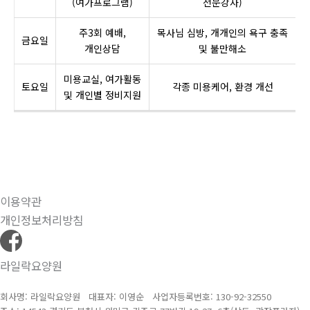
(여가프로그램)
전문강사)
주3회 예배,
목사님 심방, 개개인의 욕구 충족
금요일
개인상담
및 불만해소
미용교실, 여가활동
토요일
각종 미용케어, 환경 개선
및 개인별 정비지원
이용약관
개인정보처리방침
라일락요양원
회사명: 라일락요양원 대표자: 이영순
사업자등록번호:
130-92-32550