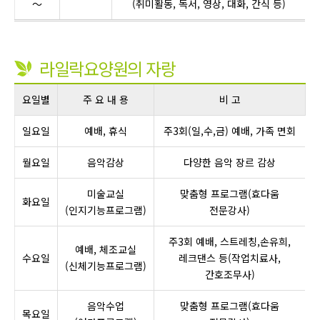
～
(취미활동, 독서, 영상, 대화, 간식 등)
라일락요양원의 자랑
요일별
주 요 내 용
비 고
일요일
예배, 휴식
주3회(일,수,금) 예배, 가족 면회
월요일
음악감상
다양한 음악 장르 감상
미술교실
맞춤형 프로그램(효다움
화요일
(인지기능프로그램)
전문강사)
주3회 예배, 스트레칭,손유희,
예배, 체조교실
수요일
레크댄스 등(작업치료사,
(신체기능프로그램)
간호조무사)
음악수업
맞춤형 프로그램(효다움
목요일