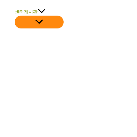
센터게시판
메
뉴
토
글