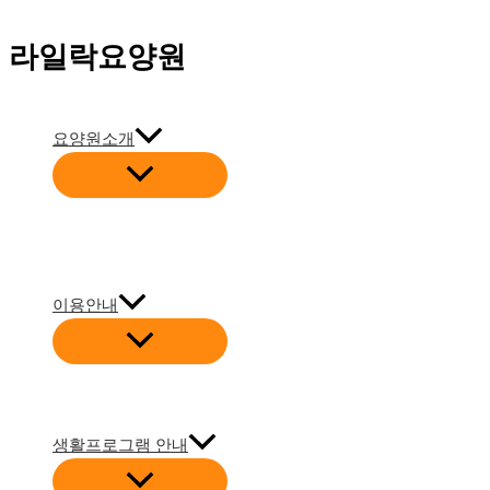
콘
라일락요양원
텐
츠
로
요양원소개
건
메
너
뉴
토
뛰
글
기
이용안내
메
뉴
토
글
생활프로그램 안내
메