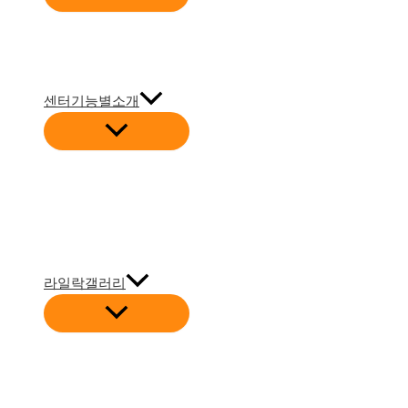
뉴
토
글
센터기능별소개
메
뉴
토
글
라일락갤러리
메
뉴
토
글