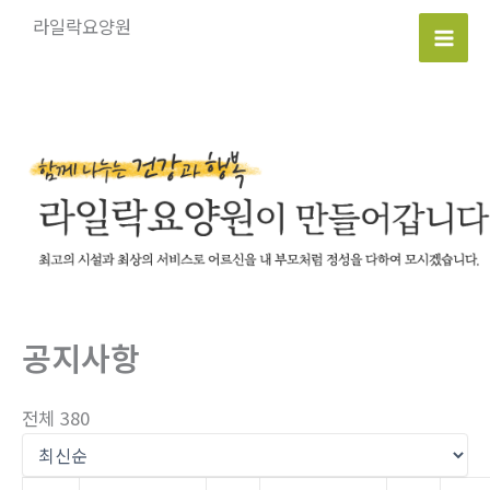
콘
라일락요양원
텐
Mai
츠
로
Men
건
너
뛰
기
공지사항
전체 380