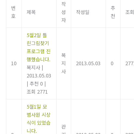
작
번
추
제목
성
작성일
조
호
천
자
5월2일 틀
린그림찾기
프로그램 진
복
행했습니다.
10
지
2013.05.03
0
277
복지사
|
사
2013.05.03
|
추천 0
|
조회 2771
5월1일 모
범사원 시상
식이 있었습
관
니다.