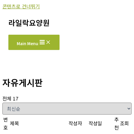
콘텐츠로 건너뛰기
라일락요양원
Main Menu
자유게시판
전체 17
번
추
제목
작성자
작성일
조회
호
천