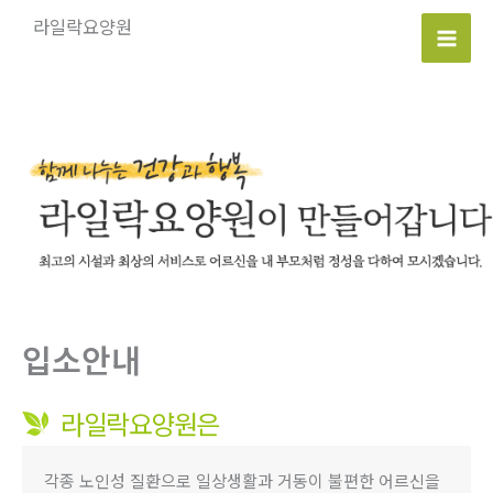
콘
라일락요양원
텐
Mai
츠
로
Men
건
너
뛰
기
입소안내
라일락요양원은
각종 노인성 질환으로 일상생활과 거동이 불편한 어르신을