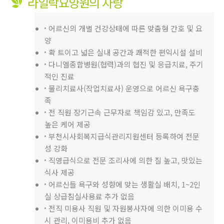
라일락요양원의 자랑
어르신의 개별 건강상태에 따른 맞춤형 간호 및 요
양
확 트이고 넓은 실내 공간과 쾌적한 편익시설 설비
다니엘종합병원(협력)과의 협진 및 응급치료, 주기
적인 진료
물리치료사(작업치료사) 운영으로 어르신 욕구충
족
전 직원 장기근속 근무자로 책임감 있고, 만족도
높은 케어 제공
부천시사회복지급식관리지원센터 등록하여 전문
성 강화
직영급식으로 전문 조리사에 의한 질 높고, 맛있는
식사 제공
어르신들 욕구와 성향에 맞는 생활실 배치, 1~2인
실 상급침실사용료 추가 없음
전직 미용사 직원 및 자원봉사자에 의한 이미용 수
시 관리, 이미용비 추가 없음